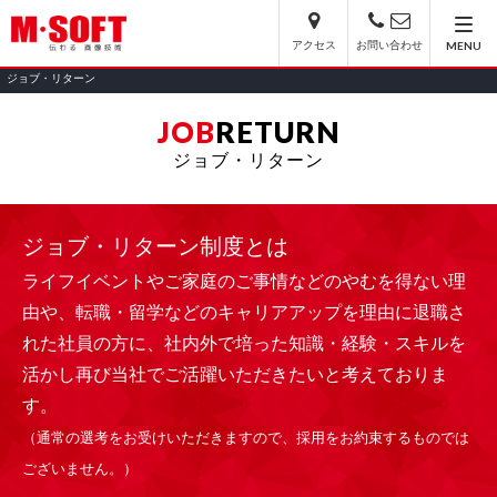
アクセス
お問い合わせ
MENU
ジョブ・リターン
JOB
RETURN
ジョブ・リターン
ジョブ・リターン制度とは
ライフイベントやご家庭のご事情などのやむを得ない理
由や、転職・留学などのキャリアアップを理由に退職さ
れた社員の方に、社内外で培った知識・経験・スキルを
活かし再び当社でご活躍いただきたいと考えておりま
す。
（通常の選考をお受けいただきますので、採用をお約束するものでは
ございません。）