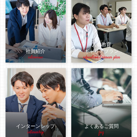
人材教育
社員紹介
キャリアプラン
interview
education / career plan
インターンシップ
よくあるご質問
internship
faq