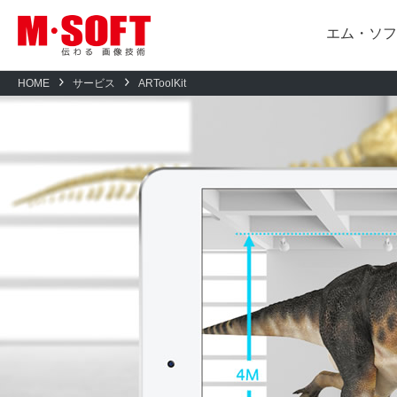
エム・ソフ
HOME
サービス
ARToolKit
エム・ソフトについて
BIZ-AR
新卒トップ
製造業界向け
会社概要
AIスランプトラッカー
人材育成
組込・制御
RayBrid KeyMaker
新卒採用
画像