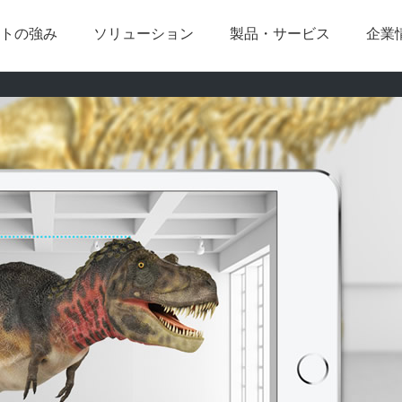
トの強み
ソリューション
製品・サービス
企業
会長あいさつ
企業理念･社是
Pinspect
メッセージ
Check+
エム･ソフトに
建設業界向け
医療業界向け
組織図
沿革
スマホ de サーベイ
インターンシップ
ピタコン
よくある質問
Webシステム
クラウド・AW
ARToolKit
ちょこっとクラ
エンジニア中途採用
未経験者中途採
映像
AR/MR/VR/XR