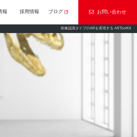
情報
採用情報
ブログ
お問い合わせ
画像認識タイプのARを実現する ARToolKit
CSR基本方針
ついて
MONOLIST
社員紹介
アクセス
RayBrid/動画切抜き
スマートフォン
S
アプリ
ウド
用
障がい者採用