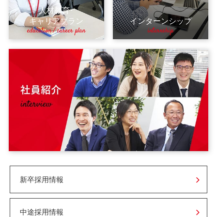
人材教育
･
キャリアプラン
インターンシップ
education / career plan
internship
新卒採用情報
中途採用情報