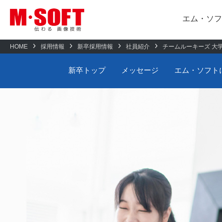
エム・ソフ
HOME
採用情報
新卒採用情報
社員紹介
チームルーキーズ 大学
エム・ソフトについて
BIZ-AR
新卒トップ
新卒トップ
メッセージ
エム・ソフト
製造業界向け
会社概要
AIスランプトラッカー
人材育成
組込・制御
RayBrid KeyMaker
エム・ソフトについて
数字で見るエ
新卒採用
画像