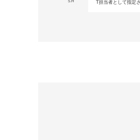
S.H
T担当者として指定