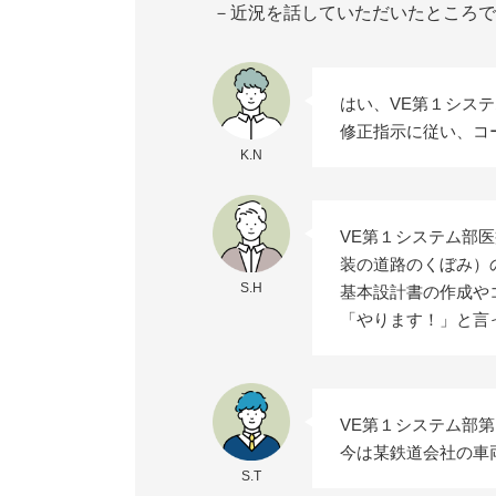
－近況を話していただいたところで
はい、VE第１シス
修正指示に従い、コ
K.N
VE第１システム部
装の道路のくぼみ）の
S.H
基本設計書の作成や
「やります！」と言
VE第１システム部
今は某鉄道会社の車
S.T