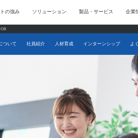
トの強み
ソリューション
製品・サービス
企業
OB
会長あいさつ
企業理念･社是
Pinspect
メッセージ
Check+
エム･ソフトに
について
社員紹介
人材育成
インターンシップ
よ
建設業界向け
医療業界向け
組織図
沿革
スマホ de サーベイ
インターンシップ
ピタコン
よくある質問
Webシステム
クラウド・AW
ARToolKit
ちょこっとクラ
ム・ソフト
社員を支えるエム・ソフトの力
ITお
エンジニア中途採用
未経験者中途採
映像
AR/MR/VR/XR