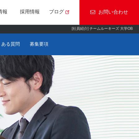
情報
採用情報
ブログ
お問い合わせ
[社員紹介] チームルーキーズ 大学OB
CSR基本方針
ついて
MONOLIST
社員紹介
くある質問
募集要項
アクセス
RayBrid/動画切抜き
スマートフォン
S
アプリ
ウド
仕事の基礎知識
エム・ソフトの風景
用
障がい者採用