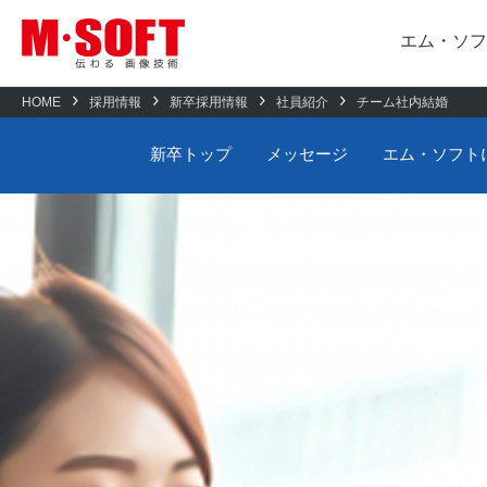
エム・ソフ
HOME
採用情報
新卒採用情報
社員紹介
チーム社内結婚
エム・ソフトについて
BIZ-AR
新卒トップ
新卒トップ
メッセージ
エム・ソフト
製造業界向け
会社概要
AIスランプトラッカー
人材育成
組込・制御
RayBrid KeyMaker
エム・ソフトについて
数字で見るエ
新卒採用
画像