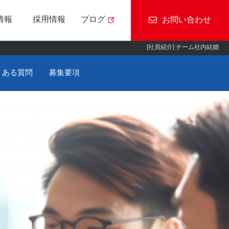
情報
採用情報
ブログ
お問い合わせ
[社員紹介] チーム社内結婚
CSR基本方針
ついて
MONOLIST
社員紹介
くある質問
募集要項
アクセス
RayBrid/動画切抜き
スマートフォン
S
アプリ
ウド
仕事の基礎知識
エム・ソフトの風景
用
障がい者採用