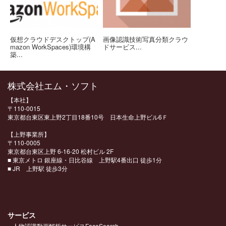
仮想クラウドデスクトップ(A
画像認識技術写真分類クラウ
mazon WorkSpaces)環境構
ドサービス...
築...
株式会社エム・ソフト
【本社】
〒110-0015
東京都台東区東上野2丁目18番10号 日本生命上野ビル6Ｆ
【上野事業所
】
〒110-0005
東京都台東区上野 6-16-20 松村ビル 2F
■ 東京メトロ 銀座線・日比谷線 上野駅4番出口 徒歩1分
■ JR 上野駅 徒歩3分
サービス
人物認識動画解析サービスFaceSearch